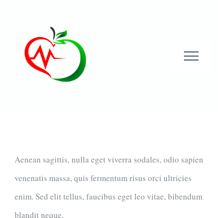
Przejdź
do
zawartości
Tog
Nav
Strona główna
Aktualności
Aenean sagittis, nulla eget viverra sodales, odio sapien
Nasz zespół
venenatis massa, quis fermentum risus orci ultricies
Oferta
enim. Sed elit tellus, faucibus eget leo vitae, bibendum
blandit neque.